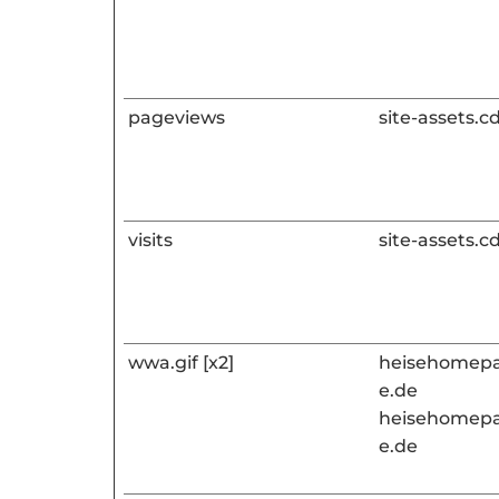
pageviews
site-assets.
visits
site-assets.
wwa.gif [x2]
heisehomepa
e.de
heisehomepa
e.de