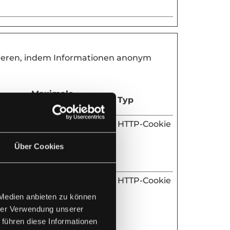
agieren, indem Informationen anonym
Maximale
Typ
Speicherdauer
Sitzung
HTTP-Cookie
. Wird
Über Cookies
ytics
Sitzung
HTTP-Cookie
Anzahl
 Medien anbieten zu können
dauer
hrer Verwendung unserer
sen
 führen diese Informationen