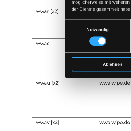
möglicherweise mit weiteren
der Dienste gesammelt habe
_wwar [x2]
wwa.wipe.de
Einwilligungsauswahl
Notwendig
_wwas
wwa.wipe.de
Ablehnen
_wwau [x2]
wwa.wipe.de
_wwav [x2]
wwa.wipe.de