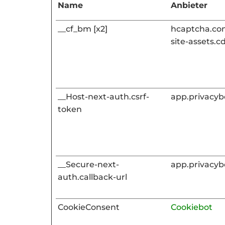
Name
Anbieter
__cf_bm [x2]
hcaptcha.c
site-assets.
__Host-next-auth.csrf-
app.privacyb
token
__Secure-next-
app.privacyb
auth.callback-url
CookieConsent
Cookiebot