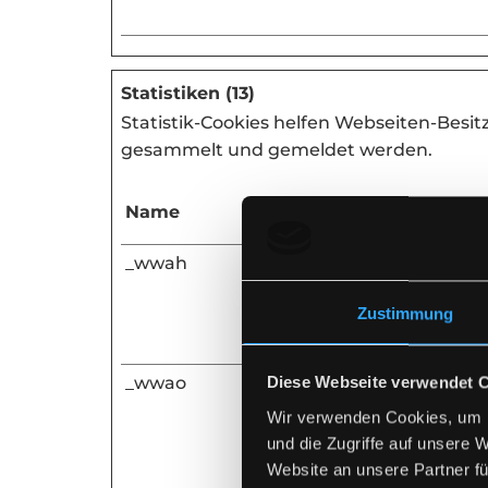
Statistiken (13)
Statistik-Cookies helfen Webseiten-Besi
gesammelt und gemeldet werden.
Name
Anbieter
_wwah
wwa.wipe.de
Zustimmung
_wwao
wwa.wipe.de
Diese Webseite verwendet 
Wir verwenden Cookies, um I
und die Zugriffe auf unsere 
Website an unsere Partner fü