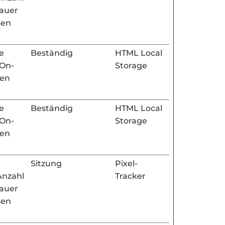
dauer
sen
e
Beständig
HTML Local
 On-
Storage
den
e
Beständig
HTML Local
 On-
Storage
den
Sitzung
Pixel-
Anzahl
Tracker
dauer
sen