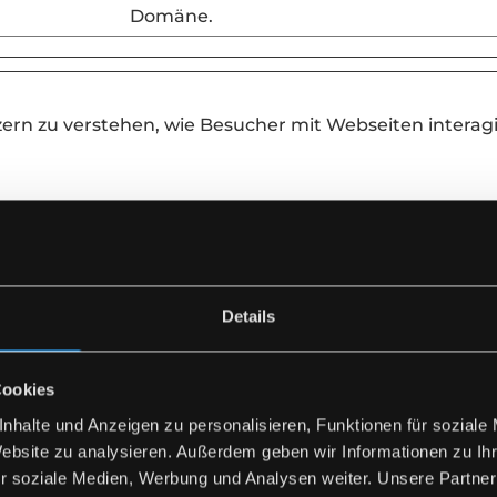
Domäne.
tzern zu verstehen, wie Besucher mit Webseiten inter
Zweck
Registriert statistische Daten über das
Verhalten der Besucher auf der Website
Details
vom Website-Betreiber für internes Anal
verwendet.
Erfasst Statistiken über Besuche des
Cookies
Benutzers auf der Website, wie z. B. die 
nhalte und Anzeigen zu personalisieren, Funktionen für soziale
der Besuche, durchschnittliche Verweil
Website zu analysieren. Außerdem geben wir Informationen zu I
auf der Website und welche Seiten gele
r soziale Medien, Werbung und Analysen weiter. Unsere Partner