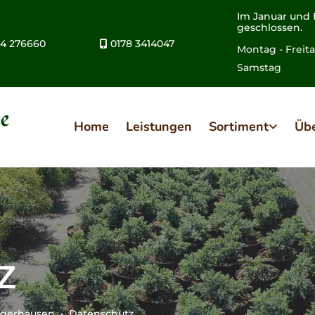
Im Januar und 
geschlossen.
4 276660
0178 3414047

Montag - Freit
Samstag 09
Home
Leistungen
Sortiment
Übe
z
ngerhausen • Datenschutz