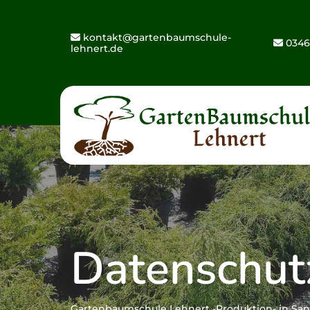
Zum Inhalt springen
kontakt@gartenbaumschule-

0346

lehnert.de
Datenschut
Gartenbaumschule Lehnert -Produktion- in Sa