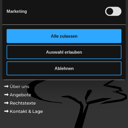
03464 276660

Marketing
0178 3414047

kontakt@gartenbaumschule-lehnert.de

Schreiben Sie uns
per WhatsApp

Alle zulassen
Links
Auswahl erlauben
Home

Ablehnen
Leistungen

Sortiment

Über uns

Angebote

Rechtstexte

Kontakt & Lage
