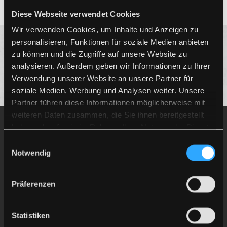
Diese Webseite verwendet Cookies
Wir verwenden Cookies, um Inhalte und Anzeigen zu
personalisieren, Funktionen für soziale Medien anbieten
zu können und die Zugriffe auf unsere Website zu
analysieren. Außerdem geben wir Informationen zu Ihrer
Verwendung unserer Website an unsere Partner für
soziale Medien, Werbung und Analysen weiter. Unsere
Partner führen diese Informationen möglicherweise mit
weiteren Daten zusammen, die Sie ihnen bereitgestellt
haben oder die sie im Rahmen Ihrer Nutzung der Dienste
Unternehmen
gesammelt haben.
Einwilligungsauswahl
Notwendig
Gartenbaumschule Lehnert -Produktion-
Am Kurzen Gewende 1
Präferenzen
06526 Sangerhausen
Kontakt
Statistiken