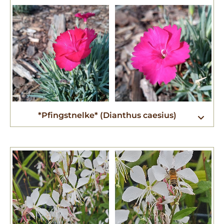
*Pfingstnelke* (Dianthus caesius)