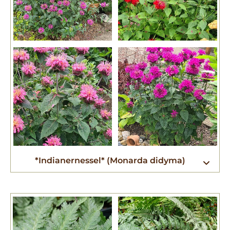
*Indianernessel* (Monarda didyma)