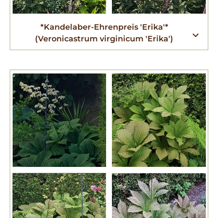
*Kandelaber-Ehrenpreis 'Erika'*
(Veronicastrum virginicum 'Erika')